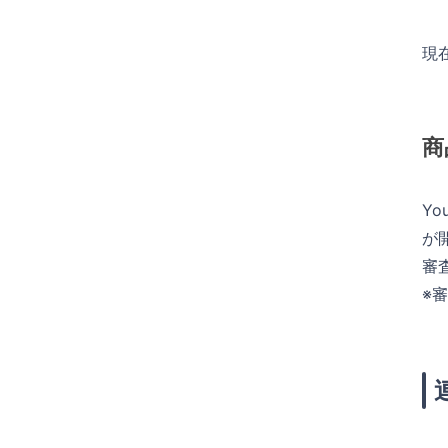
現
商
Y
が
審
※