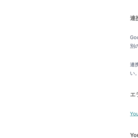
連
G
別
連
い
エ
Y
Y