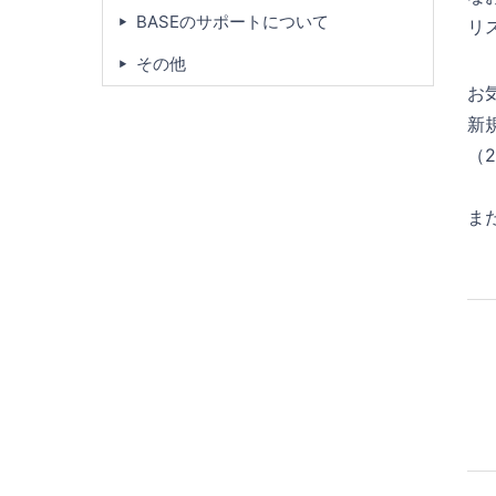
BASEのサポートについて
リ
その他
お
新
（2
ま