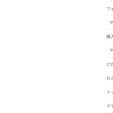
フ
「
購
「
ど
ロ
メ
ス