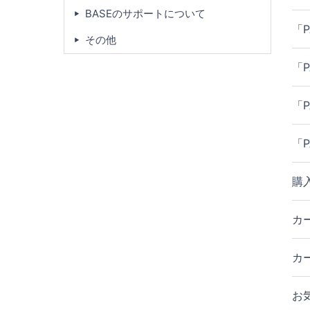
BASEのサポートについて
「
その他
「
「
「
購
カ
カ
お