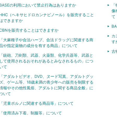
BASEの利用において禁止行為はありますか
「
像
HHC（ヘキサヒドロカンナビノール）を販売すること
て
はできますか
B
CBNを販売することはできますか
カ
「大麻種子や合法ハーブ、合法ドラッグに関連する商
す
品や指定薬物の成分を有する商品」について
古
「銃砲、刀剣類、武器、火薬類、化学兵器等、武器と
して使用されるおそれがあるとみなされるもの」につ
いて
「アダルトビデオ、DVD、ヌード写真、アダルトグッ
ズ、ゲーム等、18歳未満の青少年への販売を制限する
情報やその他性風俗、アダルトに関する商品全般」に
ついて
「児童ポルノに関連する商品等」について
「使用済み下着、制服等」について