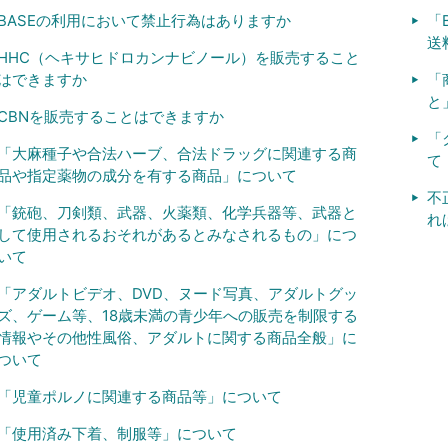
BASEの利用において禁止行為はありますか
「
送
HHC（ヘキサヒドロカンナビノール）を販売すること
はできますか
「
と
CBNを販売することはできますか
「
「大麻種子や合法ハーブ、合法ドラッグに関連する商
て
品や指定薬物の成分を有する商品」について
不
「銃砲、刀剣類、武器、火薬類、化学兵器等、武器と
れ
して使用されるおそれがあるとみなされるもの」につ
いて
「アダルトビデオ、DVD、ヌード写真、アダルトグッ
ズ、ゲーム等、18歳未満の青少年への販売を制限する
情報やその他性風俗、アダルトに関する商品全般」に
ついて
「児童ポルノに関連する商品等」について
「使用済み下着、制服等」について