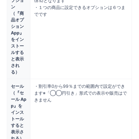
プショ
(8%)となります
ン
・１つの商品に設定できるオプションは６つま
（『商
でです
品オプ
ション
App』
をイン
ストー
ルする
と表示
され
る）
セール
・割引率0から99％までの範囲内で設定ができ
（『セ
ます※「◯◯円引き」形式での表示や販売はで
ール Ap
きません
p』を
インス
トール
すると
表示さ
れる）