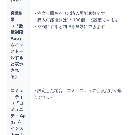
数量制
・注文一回あたりの購入可能個数です
限
・購入可能個数は1〜100個まで設定できます
（『数
・空欄にすると制限を無効にできます
量制限
App』
をイン
ストー
ルする
と表示
され
る）
コミュ
・設定した場合、コミュニティの会員だけが購
ニティ
入できます
（『コ
ミュニ
ティ Ap
p』を
インス
トール