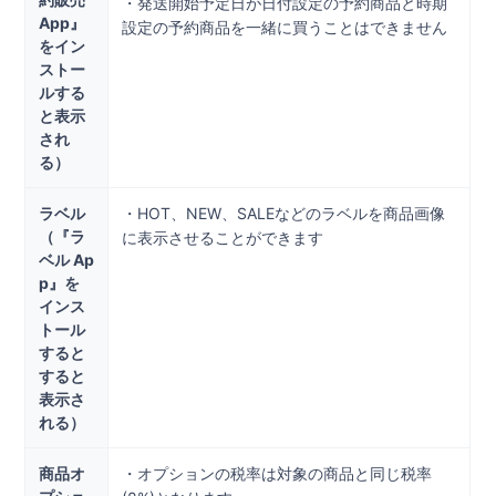
・発送開始予定日が日付設定の予約商品と時期
App』
設定の予約商品を一緒に買うことはできません
をイン
ストー
ルする
と表示
され
る）
ラベル
・HOT、NEW、SALEなどのラベルを商品画像
（『ラ
に表示させることができます
ベル Ap
p』を
インス
トール
すると
すると
表示さ
れる）
商品オ
・オプションの税率は対象の商品と同じ税率