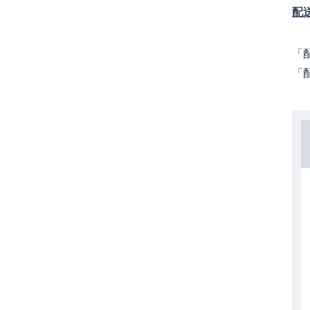
配
「
「