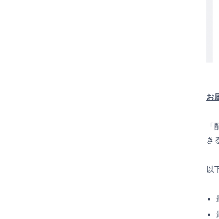
お
「
き
以