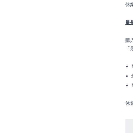
休
最
購
「
休