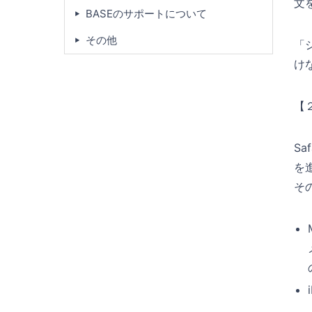
文
BASEのサポートについて
その他
「
け
【２
S
を
そ