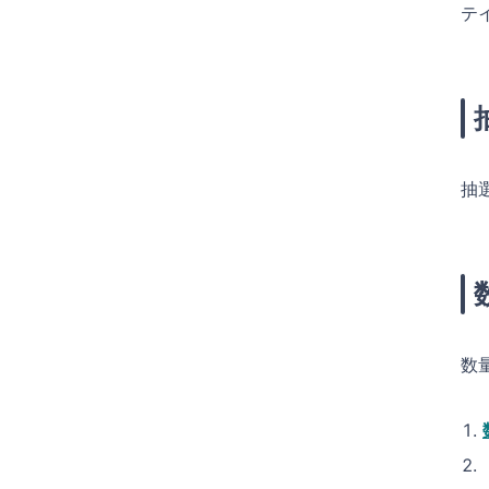
テ
抽
数