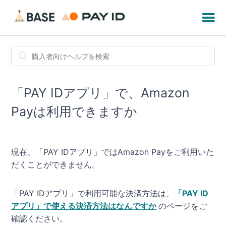
「PAY IDアプリ」で、Amazon
Payは利用できますか
現在、「PAY IDアプリ」ではAmazon Payをご利用いた
だくことができません。
「PAY IDアプリ」で利用可能な決済方法は、
「PAY ID
アプリ」で使える決済方法はなんですか
のページをご
確認ください。