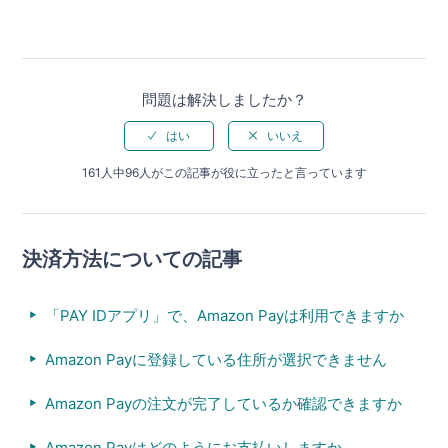
問題は解決しましたか？
161人中96人がこの記事が役に立ったと言っています
決済方法についての記事
「PAY IDアプリ」で、Amazon Payは利用できますか
Amazon Payに登録している住所が選択できません
Amazon Payの注文が完了しているか確認できますか
Amazon Payはどのようにお支払いしますか