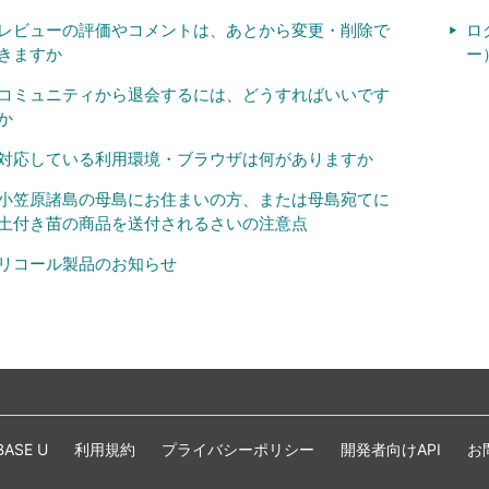
レビューの評価やコメントは、あとから変更・削除で
ロ
きますか
ー
コミュニティから退会するには、どうすればいいです
か
対応している利用環境・ブラウザは何がありますか
小笠原諸島の母島にお住まいの方、または母島宛てに
土付き苗の商品を送付されるさいの注意点
リコール製品のお知らせ
BASE U
利用規約
プライバシーポリシー
開発者向けAPI
お