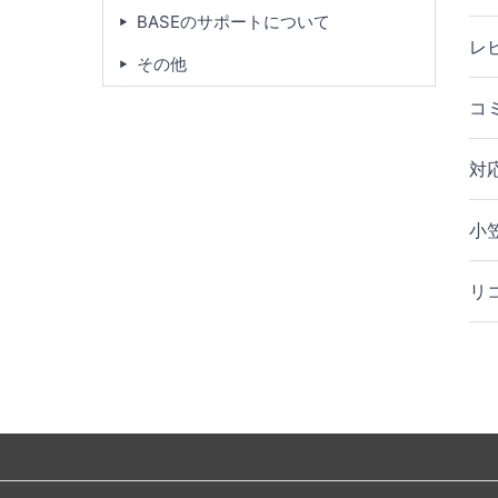
BASEのサポートについて
レ
その他
コ
対
小
リ