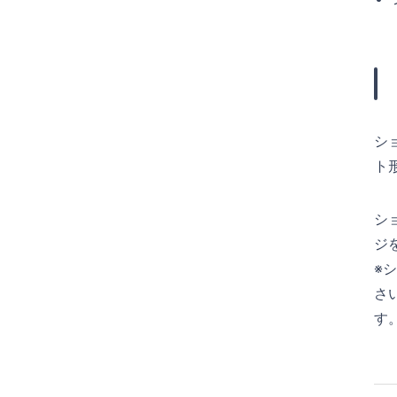
シ
ト
シ
ジ
※
さ
す