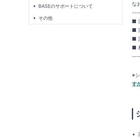
な
BASEのサポートについて
---
その他
■
■
■ 
■
---
※
す