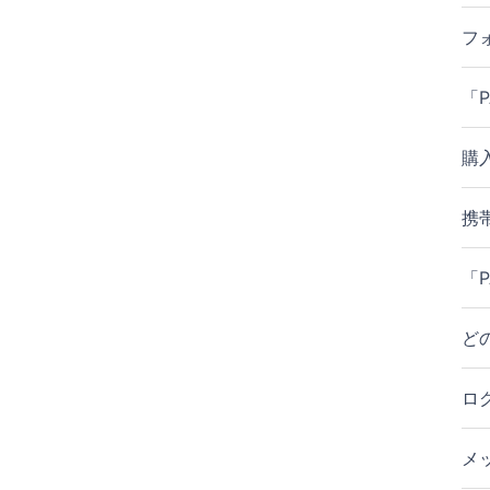
フ
「
購
携
「
ど
ロ
メ