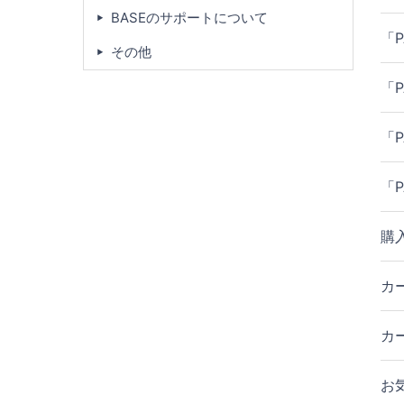
BASEのサポートについて
「
その他
「
「
「
購
カ
カ
お