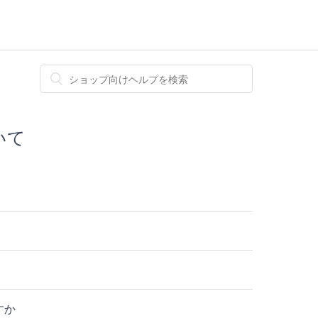
いて
すか