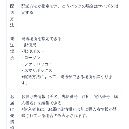
配
配送方法が指定でき、ゆうパックの場合はサイズを指
送
定する
方
法
発
発送場所を指定できる
送
- 郵便局
場
- 郵便ポスト
所
- ローソン
- ファミロッカー
- スマリボックス
※配送方法によって、発送ができる場所が異なりま
す。
お
お届け先情報（氏名、郵便番号、住所、電話番号、購
届
入者名）を編集できる
け
※購入者名は、お届け先情報とは別に購入者情報が登
先
録されている場合のみ表示されます。
情
報