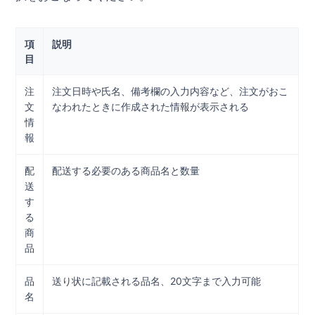
項
説明
目
注
注文日時や氏名、備考欄の入力内容など、注文がおこ
文
なわれたときに作成された情報が表示される
情
報
配
配送する必要のある商品名と数量
送
す
る
商
品
品
送り状に記載される品名、20文字まで入力可能
名