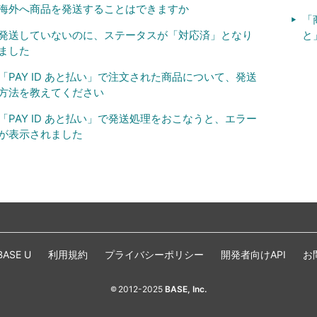
海外へ商品を発送することはできますか
「
発送していないのに、ステータスが「対応済」となり
と
ました
「PAY ID あと払い」で注文された商品について、発送
方法を教えてください
「PAY ID あと払い」で発送処理をおこなうと、エラー
が表示されました
BASE U
利用規約
プライバシーポリシー
開発者向けAPI
お
2012-2025
BASE, Inc.
©