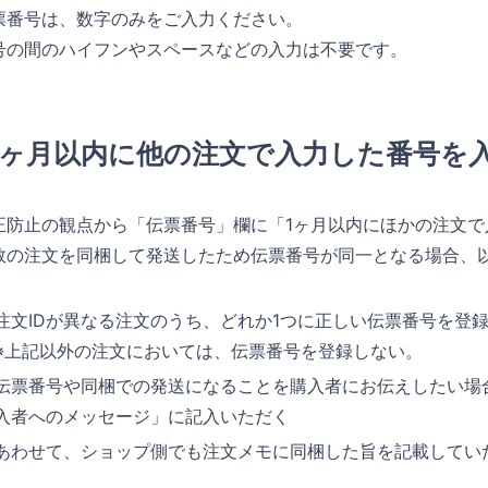
票番号は、数字のみをご入力ください。
号の間のハイフンやスペースなどの入力は不要です。
1ヶ月以内に他の注文で入力した番号を
正防止の観点から「伝票番号」欄に「1ヶ月以内にほかの注文
数の注文を同梱して発送したため伝票番号が同一となる場合、
注文IDが異なる注文のうち、どれか1つに正しい伝票番号を登
※上記以外の注文においては、伝票番号を登録しない。
伝票番号や同梱での発送になることを購入者にお伝えしたい場
入者へのメッセージ」に記入いただく
あわせて、ショップ側でも注文メモに同梱した旨を記載してい